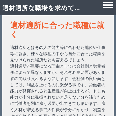
適材適所な職場を求めて…
Skip
適材適所に合った職種に就
to
く
content
適材適所とはその人の能力等に合わせた地位や仕事
等に就き、様々な職種の中から自分に合った職業を
見つけられた場所だとも言えるでしょう。
適材適所が重要になる理由としては会社側と労働者
側によって異なりますが、それぞれ良い面がありま
すので取り入れるようにします。会社側の良い面と
しては、利益を上げるのに繋がる事です。労働者の
能力が発揮されると生産性が向上出来るが、もしも
能力が十分に発揮されないと足りない分を補うため
に労働者を別に雇う必要が出てきてしまいます。雇
う人材が増える事で人件費が余分にかかり、利益を
上げられても人件費を引くと結果として上がってい